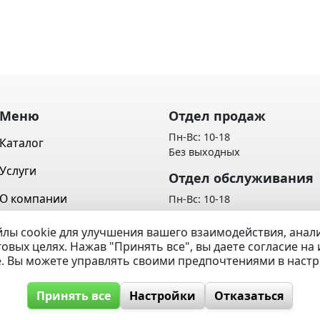
Меню
Отдел продаж
Пн-Вс: 10-18
Каталог
Без выходных
Услуги
Отдел обслуживания
О компании
Пн-Вс: 10-18
Без выходных
Контакты
лы cookie для улучшения вашего взаимодействия, ана
Политика обработки персон
говых целях. Нажав "Принять все", вы даете согласие н
Вопрос / Ответ
данных
e. Вы можете управлять своими предпочтениями в наст
Принять все
Настройки
Отказаться