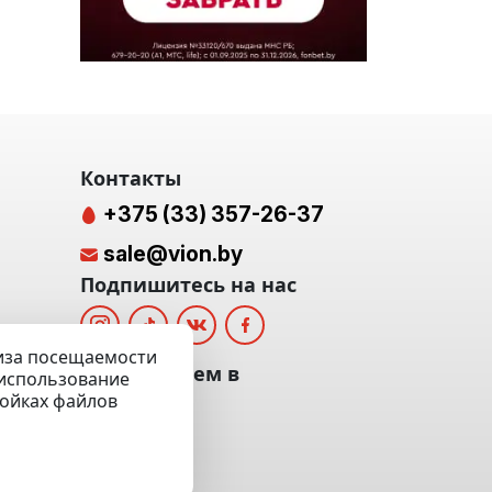
Контакты
+375 (33) 357-26-37
sale@vion.by
Подпишитесь на нас
лиза посещаемости
альных
Мы отвечаем в
а использование
ройках файлов