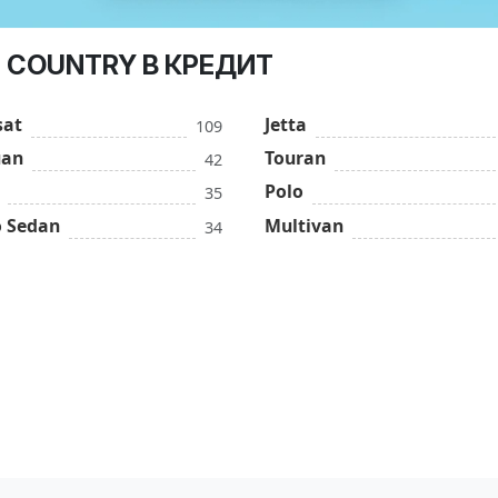
 COUNTRY В КРЕДИТ
sat
Jetta
109
uan
Touran
42
Polo
35
o Sedan
Multivan
34