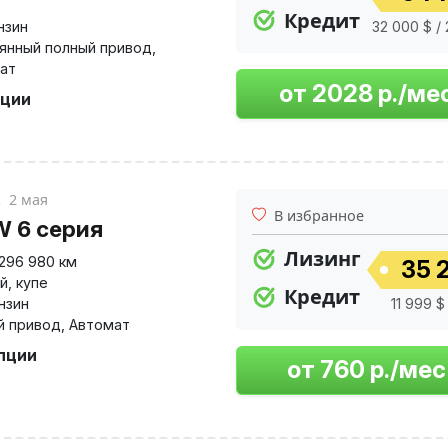
,
Кредит
нзин
32 000 $ /
янный полный привод
,
ат
пции
к
2 мая
В избранное
 6 серия
Лизинг
296 980 км
35 2
й
,
купе
Кредит
нзин
11 999 $
й привод
,
Автомат
опции