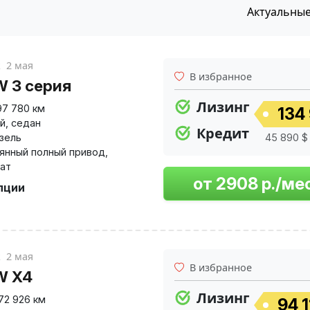
Актуальны
к
2 мая
В избранное
 3 серия
Лизинг
97 780 км
134 
й
,
седан
Кредит
изель
45 890 $ 
янный полный привод
,
ат
пции
к
2 мая
В избранное
W X4
Лизинг
72 926 км
94 1