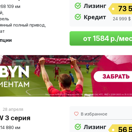
Лизинг
268 109 км
73 5
й
,
Кредит
изель
24 999 $ 
янный полный привод
,
ат
опции
к
28 апреля
В избранное
 3 серия
Лизинг
214 880 км
56 5