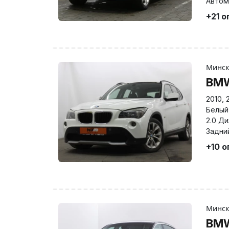
Автом
+21 о
Минс
BMW
2010
,
Белый
2.0 Д
Задни
+10 
Минс
BMW