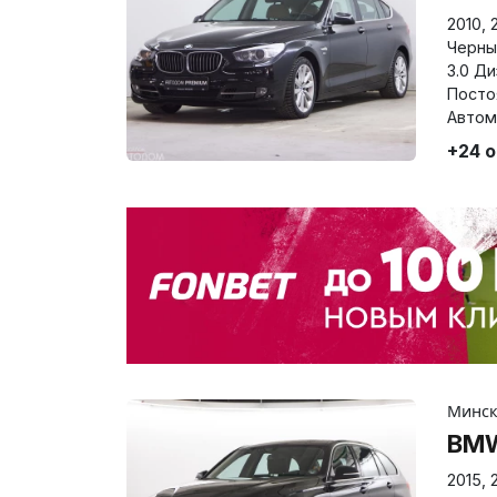
2010
,
Черны
3.0 Д
Посто
Автом
+24 
Минс
BMW
2015
,