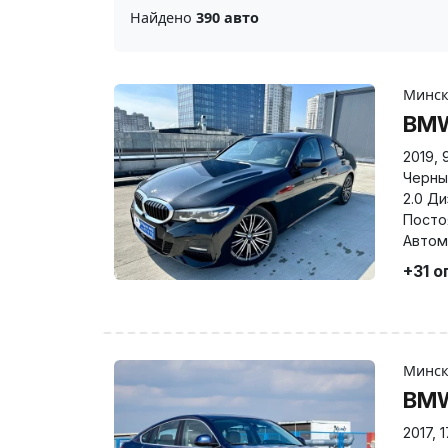
Найдено
390 авто
Минс
BMW
2019
,
Черны
2.0 Д
Посто
Автом
+31 о
Минс
BM
2017
,
1