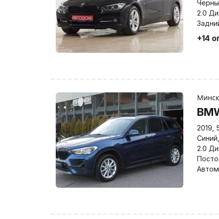
Черны
2.0 Д
Задни
+14 о
Минс
BMW
2019
,
Синий
2.0 Д
Посто
Автом