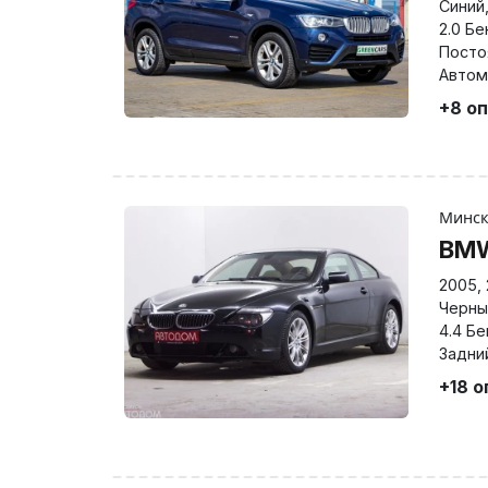
Синий
2.0 Бе
Посто
Автом
+8 о
Минс
BMW
2005
,
Черны
4.4 Бе
Задни
+18 