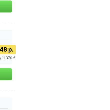
48 р.
/ 11 870 €