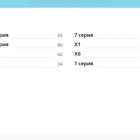
ерия
7 серия
93
ерия
X1
80
X6
42
1 серия
34