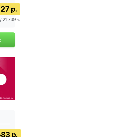
27 р.
/ 21 739 €
83 р.