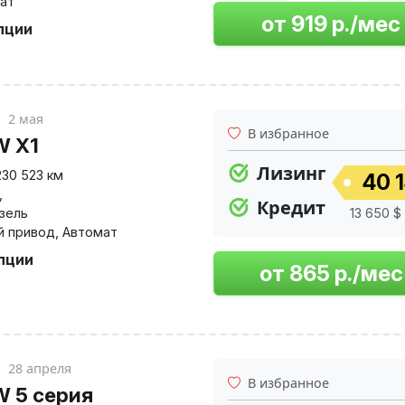
ат
пции
к
2 мая
В избранное
 X1
Лизинг
230 523 км
40 1
,
Кредит
изель
13 650 $ 
й привод
,
Автомат
опции
к
28 апреля
В избранное
 5 серия