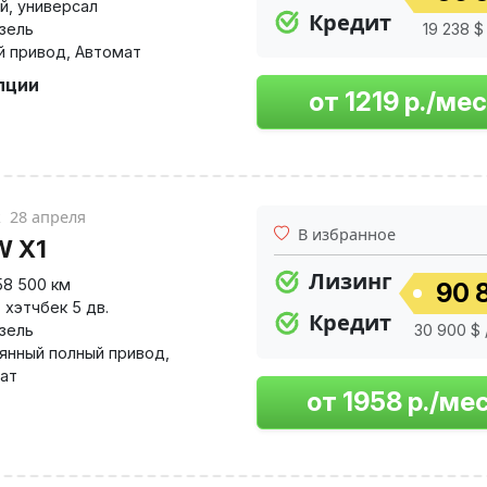
й
,
универсал
Кредит
изель
19 238 $
й привод
,
Автомат
пции
к
28 апреля
В избранное
 X1
Лизинг
58 500 км
90 
,
хэтчбек 5 дв.
Кредит
изель
30 900 $ 
янный полный привод
,
ат