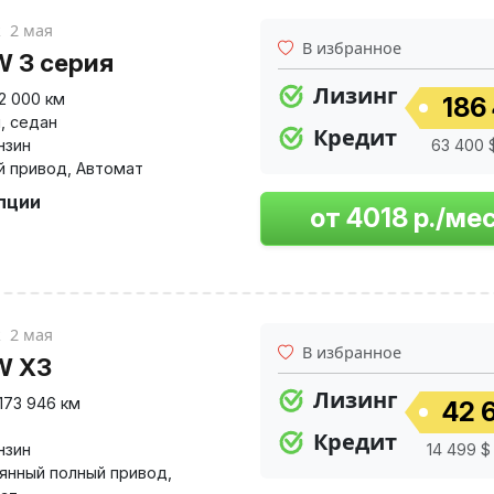
к
2 мая
В избранное
 3 серия
Лизинг
12 000 км
186 
й
,
седан
Кредит
нзин
63 400 $
й привод
,
Автомат
опции
к
2 мая
В избранное
W X3
Лизинг
173 946 км
42 6
,
Кредит
нзин
14 499 $
янный полный привод
,