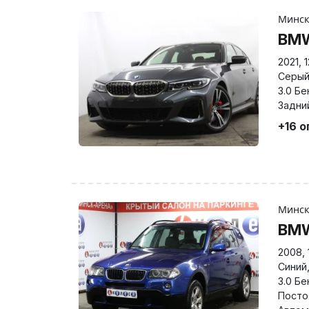
Минс
BMW
2021
,
Серы
3.0 Бе
Задни
+16 
Минс
BM
2008
,
Синий
3.0 Бе
Посто