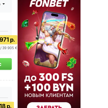
е
971 р.
/ 39 905 €
18 р.