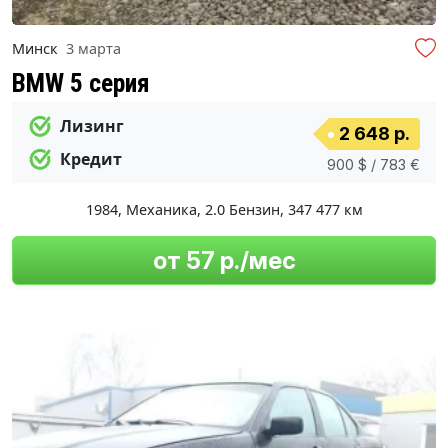
Минск
3 марта
BMW 5 серия
Лизинг
2 648 р.
Кредит
900 $ / 783 €
1984
,
Механика
,
2.0 Бензин
,
347 477 км
от 57 р./мес