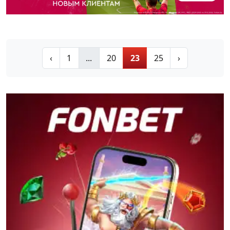
‹
1
...
20
23
25
›