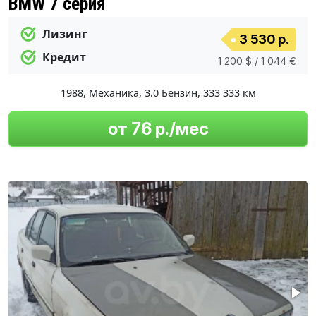
BMW 7 серия
Лизинг
3 530 р.
Кредит
1 200 $ / 1 044 €
1988
,
Механика
,
3.0 Бензин
,
333 333 км
от 76 р./мес