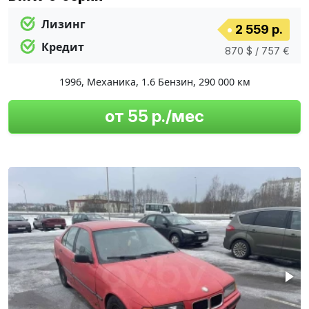
Лизинг
2 559 р.
Кредит
870 $ / 757 €
1996
,
Механика
,
1.6 Бензин
,
290 000 км
от 55 р./мес