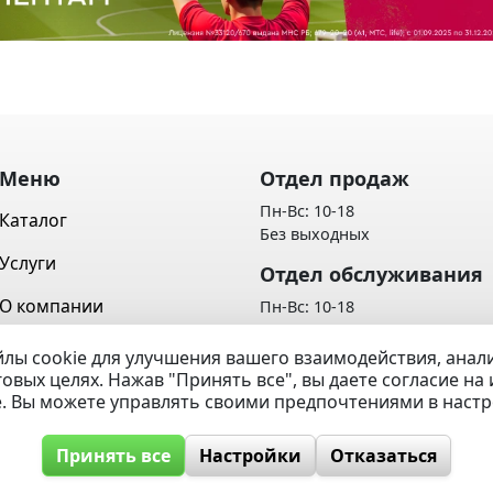
Меню
Отдел продаж
Пн-Вс: 10-18
Каталог
Без выходных
Услуги
Отдел обслуживания
О компании
Пн-Вс: 10-18
Без выходных
Контакты
лы cookie для улучшения вашего взаимодействия, ана
Политика обработки персон
говых целях. Нажав "Принять все", вы даете согласие н
Вопрос / Ответ
данных
e. Вы можете управлять своими предпочтениями в наст
Принять все
Настройки
Отказаться