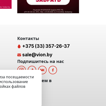
Контакты
+375 (33) 357-26-37
sale@vion.by
Подпишитесь на нас
лиза посещаемости
альных
Мы отвечаем в
а использование
ройках файлов