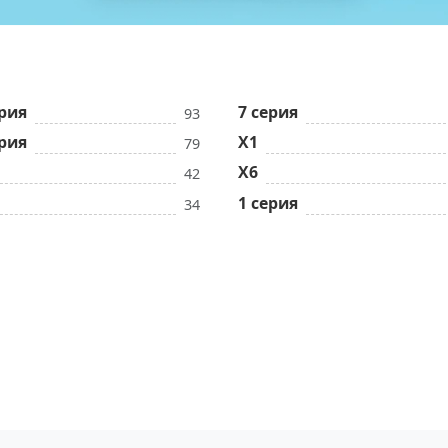
ерия
7 серия
93
ерия
X1
79
X6
42
1 серия
34