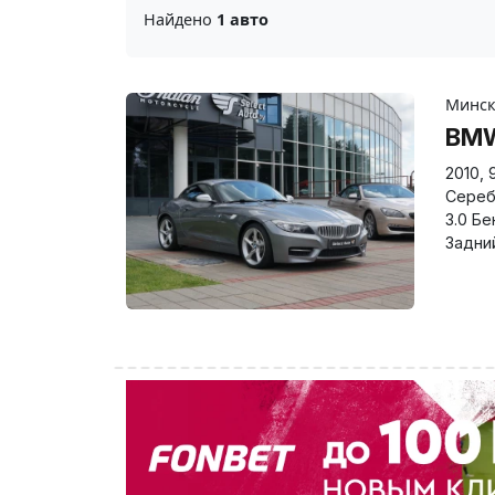
Найдено
1 авто
Минс
BM
2010
,
Сереб
3.0 Бе
Задни