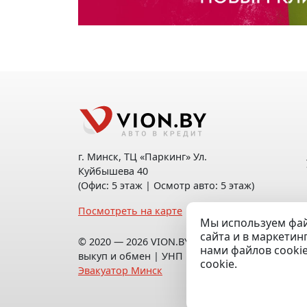
г. Минск, ТЦ «Паркинг» Ул.
Куйбышева 40
(Офис: 5 этаж | Осмотр авто: 5 этаж)
Посмотреть на карте
Мы используем фай
сайта и в маркетин
© 2020 — 2026 VION.BY — Продажа,
нами файлов cooki
выкуп и обмен | УНП 192961100 |
cookie.
Эвакуатор Минск