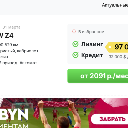
Актуальны
к
31 марта
В избранное
W Z4
Лизинг
90 529 км
97 0
ристый
,
кабриолет
Кредит
нзин
33 000 $ 
й привод
,
Автомат