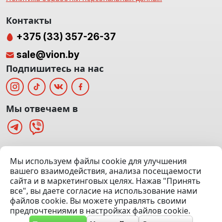
Контакты
+375 (33) 357-26-37
sale@vion.by
Подпишитесь на нас
Мы отвечаем в
г. Минск, ТЦ «Паркинг» Ул. Куйбышева 40
Мы используем файлы cookie для улучшения
(Офис: 5 этаж | Осмотр авто: 5 этаж)
вашего взаимодействия, анализа посещаемости
сайта и в маркетинговых целях. Нажав "Принять
Посмотреть на карте
все", вы даете согласие на использование нами
файлов cookie. Вы можете управлять своими
© 2020 — 2026 VION.BY — Продажа, выкуп и обмен | УНП
предпочтениями в настройках файлов cookie.
192961100 |
Эвакуатор Минск