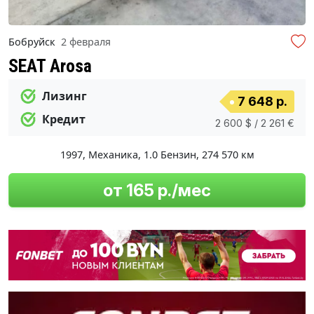
Бобруйск
2 февраля
SEAT Arosa
Лизинг
7 648 р.
Кредит
2 600 $ / 2 261 €
1997
,
Механика
,
1.0 Бензин
,
274 570 км
от 165 р./мес