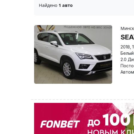
Найдено
1 авто
Минс
SEA
2018
,
Белый
2.0 Д
Посто
Автом