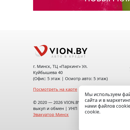
г. Минск, ТЦ «Паркинг» Ул.
Куйбышева 40
(Офис: 5 этаж | Осмотр авто: 5 этаж)
Посмотреть на карте
Мы используем фай
сайта и в маркетин
© 2020 — 2026 VION.BY — Продажа,
нами файлов cooki
выкуп и обмен | УНП 192961100 |
cookie.
Эвакуатор Минск