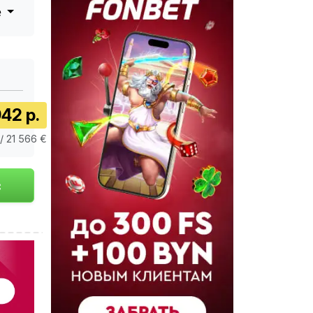
е
42 р.
/ 21 566 €