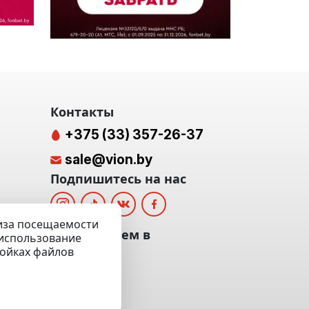
Контакты
+375 (33) 357-26-37
sale@vion.by
Подпишитесь на нас
лиза посещаемости
альных
Мы отвечаем в
а использование
ройках файлов