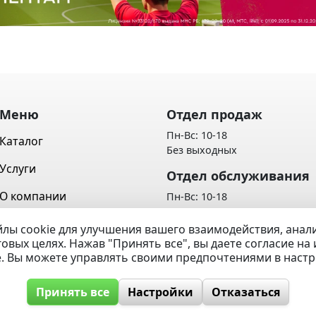
Меню
Отдел продаж
Пн-Вс: 10-18
Каталог
Без выходных
Услуги
Отдел обслуживания
О компании
Пн-Вс: 10-18
Без выходных
Контакты
лы cookie для улучшения вашего взаимодействия, ана
Политика обработки персон
говых целях. Нажав "Принять все", вы даете согласие н
Вопрос / Ответ
данных
e. Вы можете управлять своими предпочтениями в наст
Принять все
Настройки
Отказаться