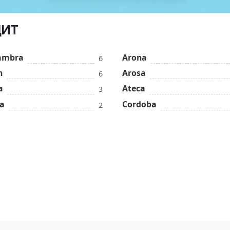
ДИТ
ambra
Arona
6
n
Arosa
6
a
Ateca
3
ea
Cordoba
2