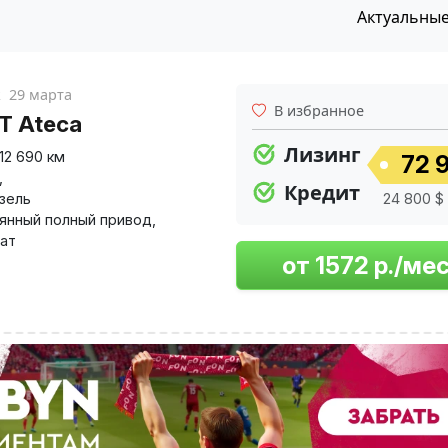
Актуальны
к
29 марта
В избранное
T Ateca
Лизинг
112 690 км
72 9
,
Кредит
изель
24 800 $ 
янный полный привод
,
ат