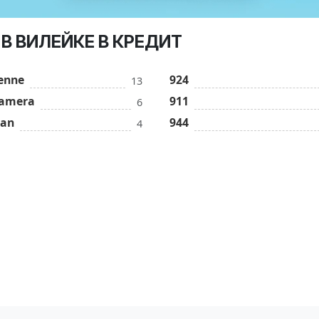
В ВИЛЕЙКЕ В КРЕДИТ
enne
924
13
amera
911
6
an
944
4