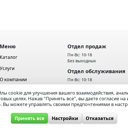
Меню
Отдел продаж
Пн-Вс: 10-18
Каталог
Без выходных
Услуги
Отдел обслуживания
О компании
Пн-Вс: 10-18
Без выходных
Контакты
лы cookie для улучшения вашего взаимодействия, ана
Политика обработки персон
говых целях. Нажав "Принять все", вы даете согласие н
Вопрос / Ответ
данных
e. Вы можете управлять своими предпочтениями в наст
Принять все
Настройки
Отказаться