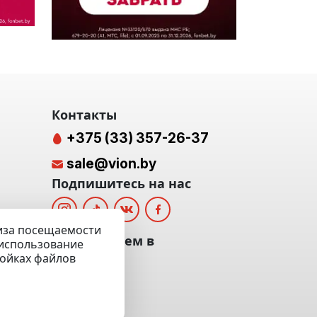
Контакты
+375 (33) 357-26-37
sale@vion.by
Подпишитесь на нас
лиза посещаемости
альных
Мы отвечаем в
а использование
ройках файлов