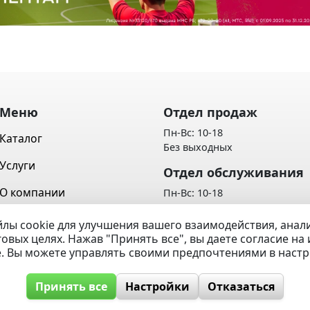
Меню
Отдел продаж
Пн-Вс: 10-18
Каталог
Без выходных
Услуги
Отдел обслуживания
О компании
Пн-Вс: 10-18
Без выходных
Контакты
лы cookie для улучшения вашего взаимодействия, ана
Политика обработки персон
говых целях. Нажав "Принять все", вы даете согласие н
Вопрос / Ответ
данных
e. Вы можете управлять своими предпочтениями в наст
Принять все
Настройки
Отказаться