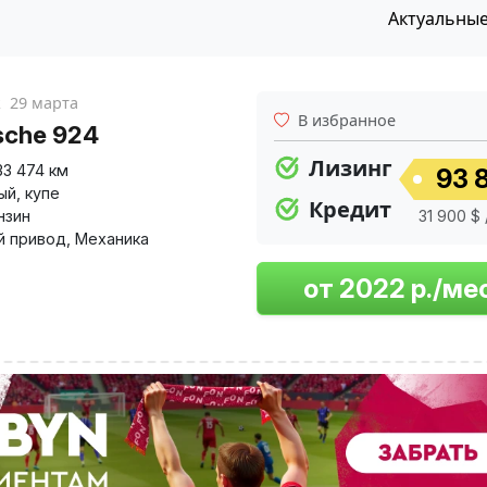
Актуальны
к
29 марта
В избранное
sche 924
Лизинг
33 474 км
93 8
ый
,
купе
Кредит
нзин
31 900 $ 
й привод
,
Механика