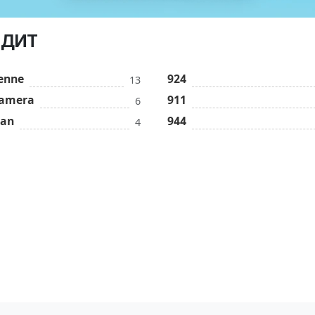
ЕДИТ
enne
924
13
amera
911
6
an
944
4