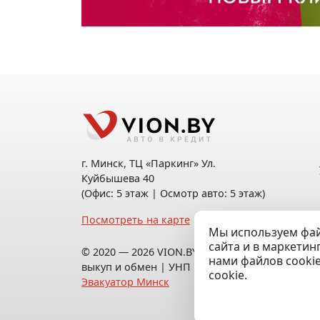
г. Минск, ТЦ «Паркинг» Ул.
Куйбышева 40
(Офис: 5 этаж | Осмотр авто: 5 этаж)
Посмотреть на карте
Мы используем фай
сайта и в маркетин
© 2020 — 2026 VION.BY — Продажа,
нами файлов cooki
выкуп и обмен | УНП 192961100 |
cookie.
Эвакуатор Минск