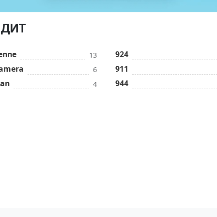
ЕДИТ
enne
924
13
amera
911
6
an
944
4