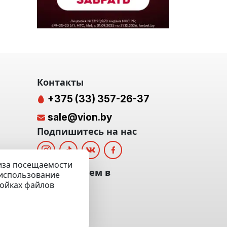
Контакты
+375 (33) 357-26-37
sale@vion.by
Подпишитесь на нас
лиза посещаемости
альных
Мы отвечаем в
а использование
ройках файлов