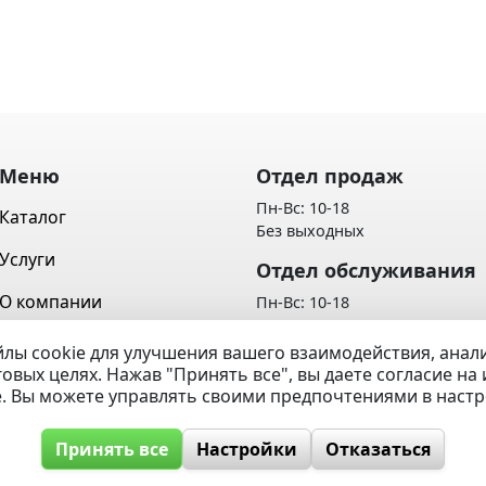
Меню
Отдел продаж
Пн-Вс: 10-18
Каталог
Без выходных
Услуги
Отдел обслуживания
О компании
Пн-Вс: 10-18
Без выходных
Контакты
лы cookie для улучшения вашего взаимодействия, ана
Политика обработки персон
говых целях. Нажав "Принять все", вы даете согласие н
Вопрос / Ответ
данных
e. Вы можете управлять своими предпочтениями в наст
Принять все
Настройки
Отказаться