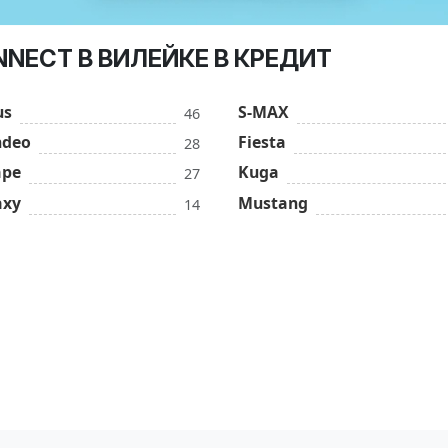
NECT В ВИЛЕЙКЕ В КРЕДИТ
us
S-MAX
46
deo
Fiesta
28
ape
Kuga
27
axy
Mustang
14