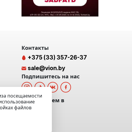
Контакты
+375 (33) 357-26-37
sale@vion.by
Подпишитесь на нас
лиза посещаемости
альных
Мы отвечаем в
а использование
ройках файлов