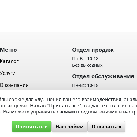
Меню
Отдел продаж
Пн-Вс: 10-18
Каталог
Без выходных
Услуги
Отдел обслуживания
О компании
Пн-Вс: 10-18
Без выходных
Контакты
лы cookie для улучшения вашего взаимодействия, ана
Политика обработки персон
говых целях. Нажав "Принять все", вы даете согласие н
Вопрос / Ответ
данных
e. Вы можете управлять своими предпочтениями в наст
Принять все
Настройки
Отказаться