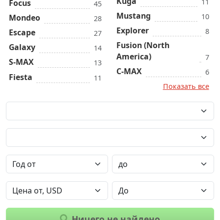
Kuga
11
Focus
45
Mustang
10
Mondeo
28
Explorer
8
Escape
27
Fusion (North
Galaxy
14
America)
7
S-MAX
13
C-MAX
6
Fiesta
11
Показать все
Ничего не найдено