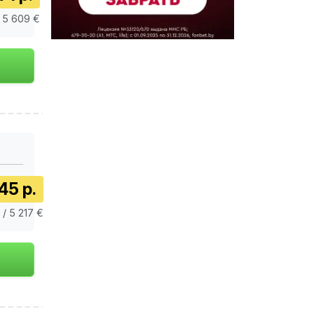
/ 5 609 €
45 р.
 / 5 217 €