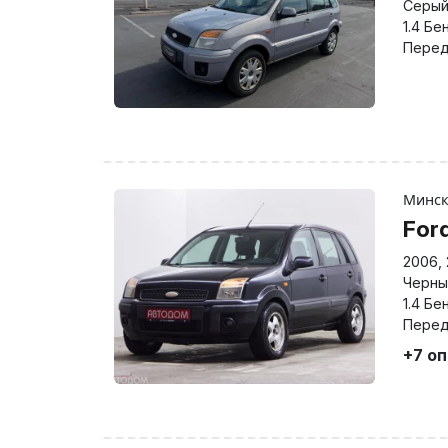
Серы
1.4 Бе
Перед
Минс
For
2006
,
Черны
1.4 Бе
Перед
+7 о