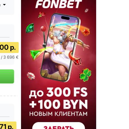
е
00 р.
 / 3 696 €
71 р.