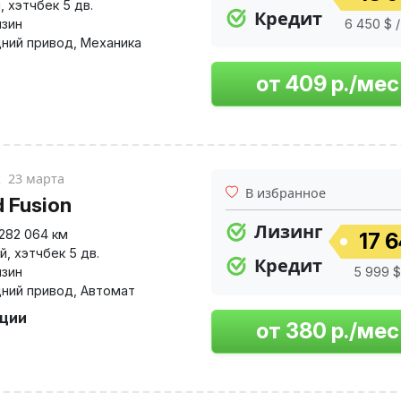
й
,
хэтчбек 5 дв.
Кредит
нзин
6 450 $ 
ний привод
,
Механика
к
23 марта
В избранное
d Fusion
Лизинг
282 064 км
17 6
й
,
хэтчбек 5 дв.
Кредит
нзин
5 999 $
ний привод
,
Автомат
пции