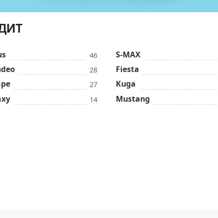
ЕДИТ
us
S-MAX
46
deo
Fiesta
28
ape
Kuga
27
axy
Mustang
14