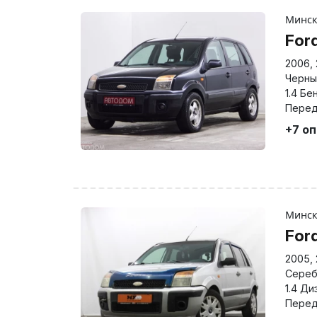
Минс
For
2006
,
Черны
1.4 Бе
Перед
+7 о
Минс
For
2005
,
Сереб
1.4 Ди
Перед