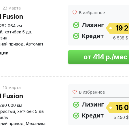
к
23 марта
В избранное
d Fusion
Лизинг
282 064 км
19 2
й
,
хэтчбек 5 дв.
Кредит
нзин
6 538 $
ний привод
,
Автомат
пции
к
15 марта
В избранное
d Fusion
Лизинг
290 000 км
16 0
ристый
,
хэтчбек 5 дв.
Кредит
зель
5 450 $
ний привод
,
Механика