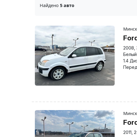
Найдено
5 авто
Минс
For
2008
,
Белый
1.4 Ди
Перед
Минс
For
2011
,
2