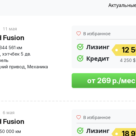
Актуальны
к
11 мая
В избранное
d Fusion
Лизинг
344 561 км
12 5
,
хэтчбек 5 дв.
Кредит
зель
4 250 $
ний привод
,
Механика
к
6 мая
В избранное
d Fusion
Лизинг
50 000 км
18 9