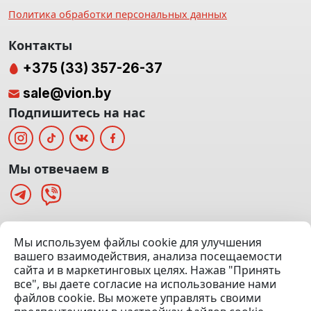
Политика обработки персональных данных
Контакты
+375 (33) 357-26-37
sale@vion.by
Подпишитесь на нас
Мы отвечаем в
г. Минск, ТЦ «Паркинг» Ул. Куйбышева 40
Мы используем файлы cookie для улучшения
(Офис: 5 этаж | Осмотр авто: 5 этаж)
вашего взаимодействия, анализа посещаемости
сайта и в маркетинговых целях. Нажав "Принять
Посмотреть на карте
все", вы даете согласие на использование нами
файлов cookie. Вы можете управлять своими
© 2020 — 2026 VION.BY — Продажа, выкуп и обмен | УНП