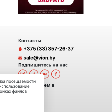
Контакты
+375 (33) 357-26-37
sale@vion.by
Подпишитесь на нас
лиза посещаемости
альных
Мы отвечаем в
а использование
ройках файлов