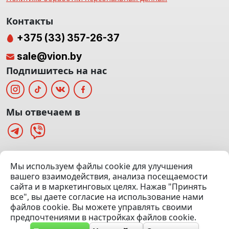
Контакты
+375 (33) 357-26-37
sale@vion.by
Подпишитесь на нас
Мы отвечаем в
г. Минск, ТЦ «Паркинг» Ул. Куйбышева 40
Мы используем файлы cookie для улучшения
(Офис: 5 этаж | Осмотр авто: 5 этаж)
вашего взаимодействия, анализа посещаемости
сайта и в маркетинговых целях. Нажав "Принять
Посмотреть на карте
все", вы даете согласие на использование нами
файлов cookie. Вы можете управлять своими
© 2020 — 2026 VION.BY — Продажа, выкуп и обмен | УНП
предпочтениями в настройках файлов cookie.
192961100 |
Эвакуатор Минск