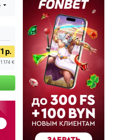
е
1 р.
 1 174 €