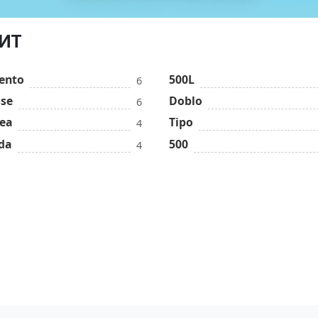
ДИТ
cento
500L
6
sse
Doblo
6
ea
Tipo
4
da
500
4