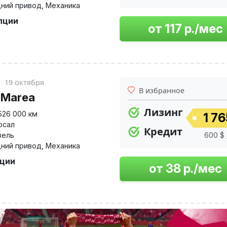
ний привод
,
Механика
пции
к
19 октября
В избранное
t Marea
Лизинг
526 000 км
1 76
рсал
Кредит
зель
600 $ 
ний привод
,
Механика
пции