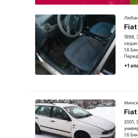
Люба
Fia
1998
,
седан
1.6 Бе
Перед
+1 оп
Минс
Fia
2001
,
униве
1.6 Бе