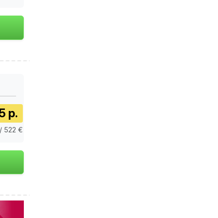
5 р.
/ 522 €