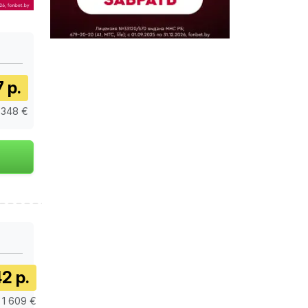
7 р.
 348 €
2 р.
/ 1 609 €