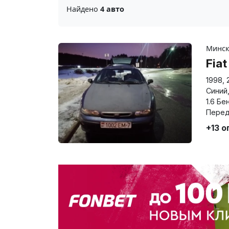
Найдено
4 авто
Минс
Fia
1998
,
Синий
1.6 Бе
Перед
+13 о