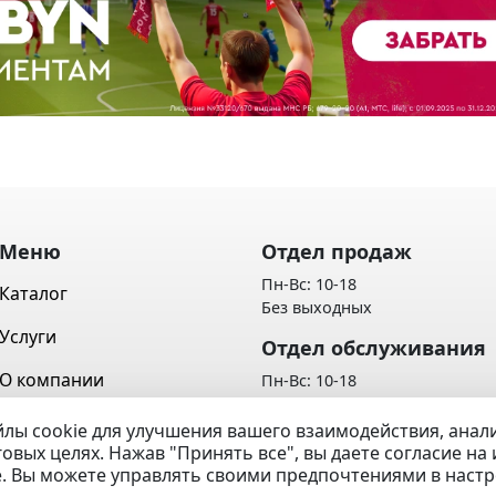
Меню
Отдел продаж
Пн-Вс: 10-18
Каталог
Без выходных
Услуги
Отдел обслуживания
О компании
Пн-Вс: 10-18
Без выходных
Контакты
лы cookie для улучшения вашего взаимодействия, ана
Политика обработки персон
говых целях. Нажав "Принять все", вы даете согласие н
Вопрос / Ответ
данных
e. Вы можете управлять своими предпочтениями в наст