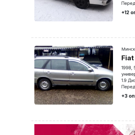
Перед
+12 о
Минс
Fia
1998
,
униве
1.9 Ди
Перед
+3 о