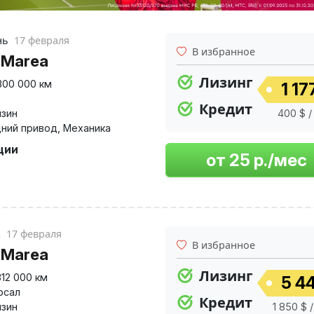
нь
17 февраля
В избранное
t Marea
Лизинг
300 000 км
1 17
Кредит
нзин
400 $ /
ний привод
,
Механика
ции
к
17 февраля
В избранное
t Marea
Лизинг
312 000 км
5 44
рсал
Кредит
нзин
1 850 $ 