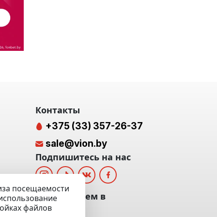
Контакты
+375 (33) 357-26-37
sale@vion.by
Подпишитесь на нас
лиза посещаемости
альных
Мы отвечаем в
а использование
ройках файлов