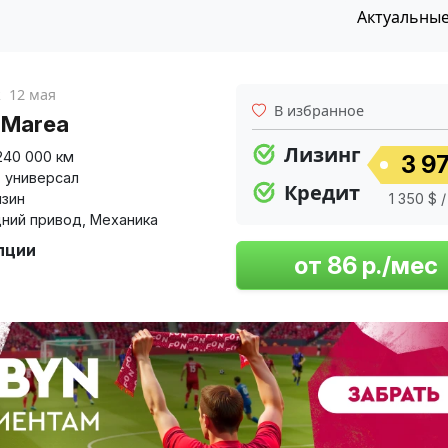
Актуальны
к
12 мая
В избранное
t Marea
Лизинг
240 000 км
3 97
,
универсал
Кредит
нзин
1 350 $ /
ний привод
,
Механика
пции