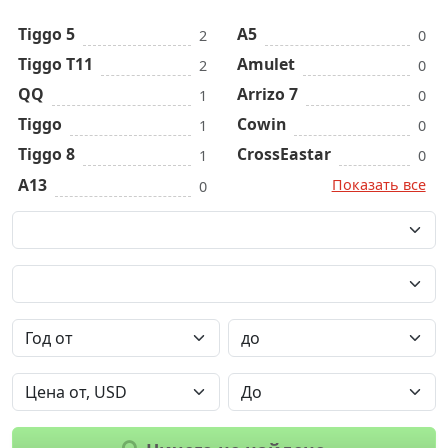
Tiggo 5
A5
2
0
Tiggo T11
Amulet
2
0
QQ
Arrizo 7
1
0
Tiggo
Cowin
1
0
Tiggo 8
CrossEastar
1
0
A13
Показать все
0