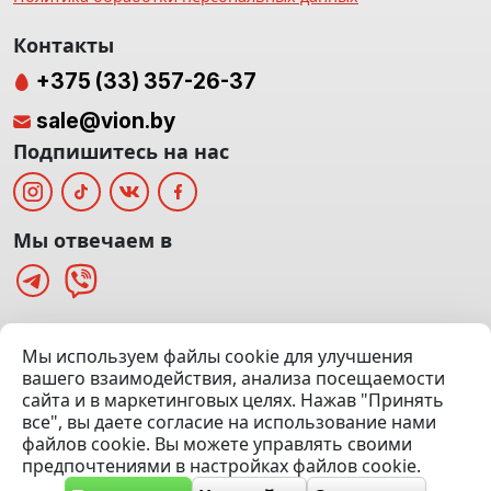
Контакты
+375 (33) 357-26-37
sale@vion.by
Подпишитесь на нас
Мы отвечаем в
г. Минск, ТЦ «Паркинг» Ул. Куйбышева 40
Мы используем файлы cookie для улучшения
(Офис: 5 этаж | Осмотр авто: 5 этаж)
вашего взаимодействия, анализа посещаемости
сайта и в маркетинговых целях. Нажав "Принять
Посмотреть на карте
все", вы даете согласие на использование нами
файлов cookie. Вы можете управлять своими
© 2020 — 2026 VION.BY — Продажа, выкуп и обмен | УНП
предпочтениями в настройках файлов cookie.
192961100 |
Эвакуатор Минск