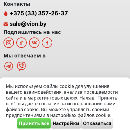
Контакты
+375 (33) 357-26-37
sale@vion.by
Подпишитесь на нас
Мы отвечаем в
г. Минск, ТЦ «Паркинг» Ул. Куйбышева 40
Мы используем файлы cookie для улучшения
(Офис: 5 этаж | Осмотр авто: 5 этаж)
вашего взаимодействия, анализа посещаемости
сайта и в маркетинговых целях. Нажав "Принять
Посмотреть на карте
все", вы даете согласие на использование нами
файлов cookie. Вы можете управлять своими
© 2020 — 2026 VION.BY — Продажа, выкуп и обмен | УНП
предпочтениями в настройках файлов cookie.
192961100 |
Эвакуатор Минск
Принять все
Настройки
Отказаться