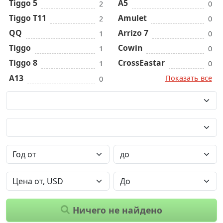
Tiggo 5
A5
2
0
Tiggo T11
Amulet
2
0
QQ
Arrizo 7
1
0
Tiggo
Cowin
1
0
Tiggo 8
CrossEastar
1
0
A13
Показать все
0
Ничего не найдено