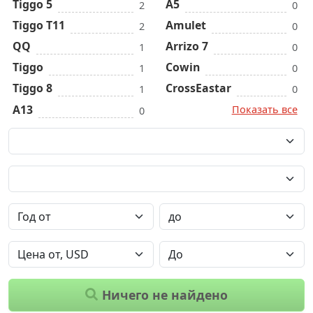
Tiggo 5
A5
2
0
Tiggo T11
Amulet
2
0
QQ
Arrizo 7
1
0
Tiggo
Cowin
1
0
Tiggo 8
CrossEastar
1
0
A13
Показать все
0
Ничего не найдено