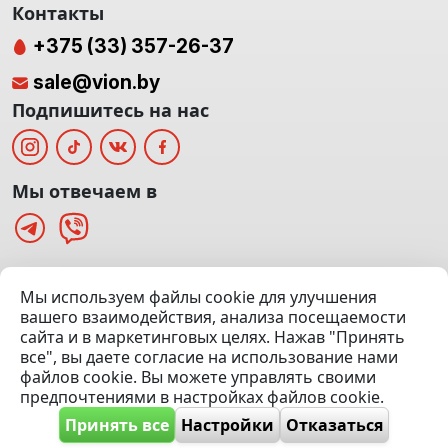
Контакты
+375 (33) 357-26-37
sale@vion.by
Подпишитесь на нас
Мы отвечаем в
г. Минск, ТЦ «Паркинг» Ул. Куйбышева 40
Мы используем файлы cookie для улучшения
(Офис: 5 этаж | Осмотр авто: 5 этаж)
вашего взаимодействия, анализа посещаемости
сайта и в маркетинговых целях. Нажав "Принять
Посмотреть на карте
все", вы даете согласие на использование нами
файлов cookie. Вы можете управлять своими
© 2020 — 2026 VION.BY — Продажа, выкуп и обмен | УНП
предпочтениями в настройках файлов cookie.
192961100 |
Эвакуатор Минск
Принять все
Настройки
Отказаться