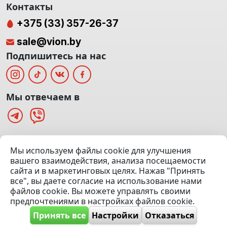
Контакты
+375 (33) 357-26-37
sale@vion.by
Подпишитесь на нас
Мы отвечаем в
г. Минск, ТЦ «Паркинг» Ул. Куйбышева 40
Мы используем файлы cookie для улучшения
(Офис: 5 этаж | Осмотр авто: 5 этаж)
вашего взаимодействия, анализа посещаемости
сайта и в маркетинговых целях. Нажав "Принять
Посмотреть на карте
все", вы даете согласие на использование нами
файлов cookie. Вы можете управлять своими
© 2020 — 2026 VION.BY — Продажа, выкуп и обмен | УНП
предпочтениями в настройках файлов cookie.
192961100 |
Эвакуатор Минск
Принять все
Настройки
Отказаться