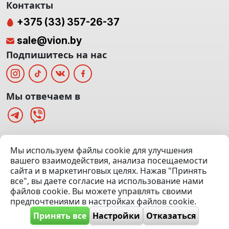
Контакты
+375 (33) 357-26-37
sale@vion.by
Подпишитесь на нас
Мы отвечаем в
г. Минск, ТЦ «Паркинг» Ул. Куйбышева 40
Мы используем файлы cookie для улучшения
(Офис: 5 этаж | Осмотр авто: 5 этаж)
вашего взаимодействия, анализа посещаемости
сайта и в маркетинговых целях. Нажав "Принять
Посмотреть на карте
все", вы даете согласие на использование нами
файлов cookie. Вы можете управлять своими
© 2020 — 2026 VION.BY — Продажа, выкуп и обмен | УНП
предпочтениями в настройках файлов cookie.
192961100 |
Эвакуатор Минск
Принять все
Настройки
Отказаться