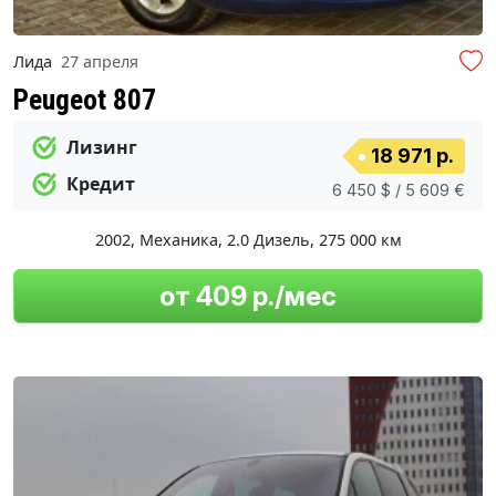
Лида
27 апреля
Peugeot 807
Лизинг
18 971 р.
Кредит
6 450 $ / 5 609 €
2002
,
Механика
,
2.0 Дизель
,
275 000 км
от 409 р./мес