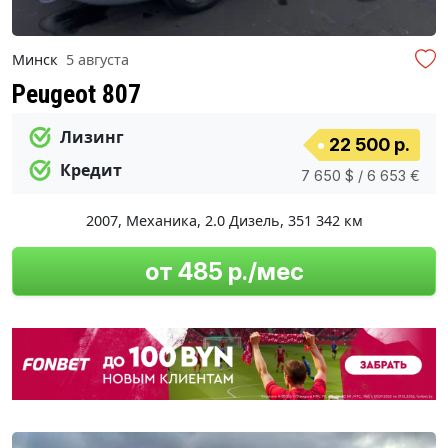
Минск
5 августа
Peugeot 807
Лизинг
22 500 р.
Кредит
7 650 $ / 6 653 €
2007
,
Механика
,
2.0 Дизель
,
351 342 км
от 485 р./мес