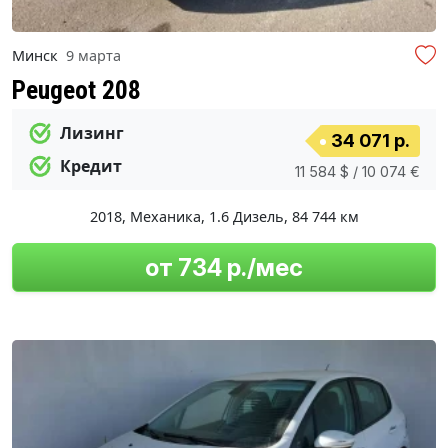
Минск
9 марта
Peugeot 208
Лизинг
34 071 р.
Кредит
11 584 $ / 10 074 €
2018
,
Механика
,
1.6 Дизель
,
84 744 км
от 734 р./мес