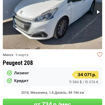
Минск
9 марта
Peugeot 208
Лизинг
34 071 р.
Кредит
11 584 $ / 10 074 €
2018
,
Механика
,
1.6 Дизель
,
84 744 км
от 734 р./мес