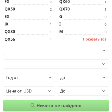
FX
QX60
7
1
QX50
QX70
2
1
EX
G
1
0
JX
I
1
0
QX30
M
1
0
QX56
Показать все
1
Ничего не найдено