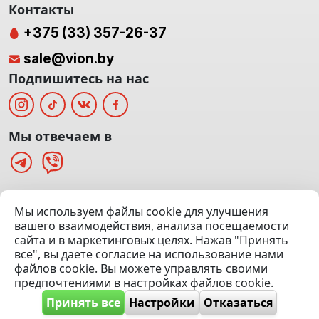
Контакты
+375 (33) 357-26-37
sale@vion.by
Подпишитесь на нас
Мы отвечаем в
г. Минск, ТЦ «Паркинг» Ул. Куйбышева 40
Мы используем файлы cookie для улучшения
(Офис: 5 этаж | Осмотр авто: 5 этаж)
вашего взаимодействия, анализа посещаемости
сайта и в маркетинговых целях. Нажав "Принять
Посмотреть на карте
все", вы даете согласие на использование нами
файлов cookie. Вы можете управлять своими
© 2020 — 2026 VION.BY — Продажа, выкуп и обмен | УНП
предпочтениями в настройках файлов cookie.
192961100 |
Эвакуатор Минск
Принять все
Настройки
Отказаться