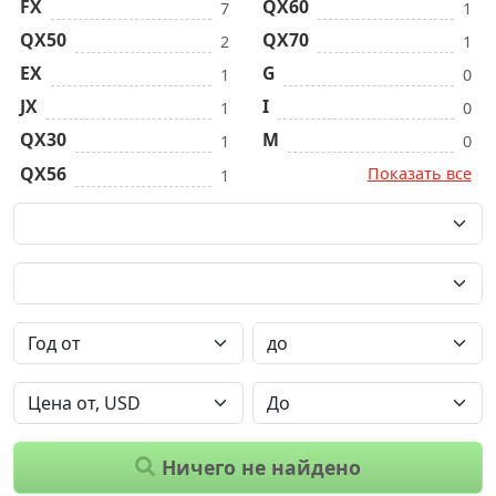
FX
QX60
7
1
QX50
QX70
2
1
EX
G
1
0
JX
I
1
0
QX30
M
1
0
QX56
Показать все
1
Ничего не найдено