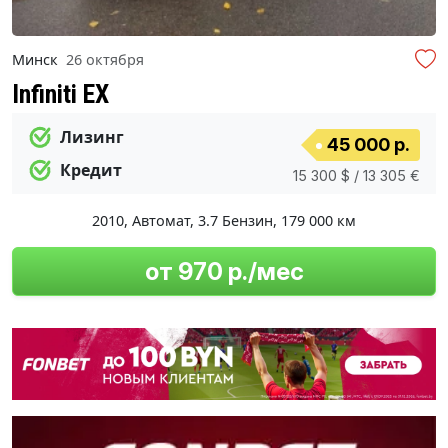
Минск
26 октября
Infiniti EX
Лизинг
45 000 р.
Кредит
15 300 $ / 13 305 €
2010
,
Автомат
,
3.7 Бензин
,
179 000 км
от 970 р./мес