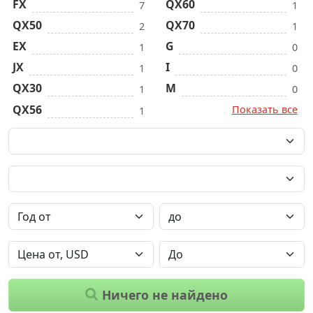
FX
QX60
7
1
QX50
QX70
2
1
EX
G
1
0
JX
I
1
0
QX30
M
1
0
QX56
Показать все
1
Ничего не найдено