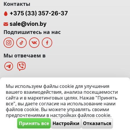
Контакты
+375 (33) 357-26-37
sale@vion.by
Подпишитесь на нас
Мы отвечаем в
г. Минск, ТЦ «Паркинг» Ул. Куйбышева 40
Мы используем файлы cookie для улучшения
(Офис: 5 этаж | Осмотр авто: 5 этаж)
вашего взаимодействия, анализа посещаемости
сайта и в маркетинговых целях. Нажав "Принять
Посмотреть на карте
все", вы даете согласие на использование нами
файлов cookie. Вы можете управлять своими
© 2020 — 2026 VION.BY — Продажа, выкуп и обмен | УНП
предпочтениями в настройках файлов cookie.
192961100 |
Эвакуатор Минск
Принять все
Настройки
Отказаться