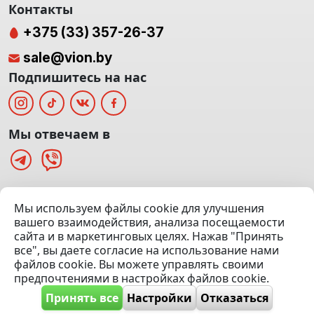
Контакты
+375 (33) 357-26-37
sale@vion.by
Подпишитесь на нас
Мы отвечаем в
г. Минск, ТЦ «Паркинг» Ул. Куйбышева 40
Мы используем файлы cookie для улучшения
(Офис: 5 этаж | Осмотр авто: 5 этаж)
вашего взаимодействия, анализа посещаемости
сайта и в маркетинговых целях. Нажав "Принять
Посмотреть на карте
все", вы даете согласие на использование нами
файлов cookie. Вы можете управлять своими
© 2020 — 2026 VION.BY — Продажа, выкуп и обмен | УНП
предпочтениями в настройках файлов cookie.
192961100 |
Эвакуатор Минск
Принять все
Настройки
Отказаться