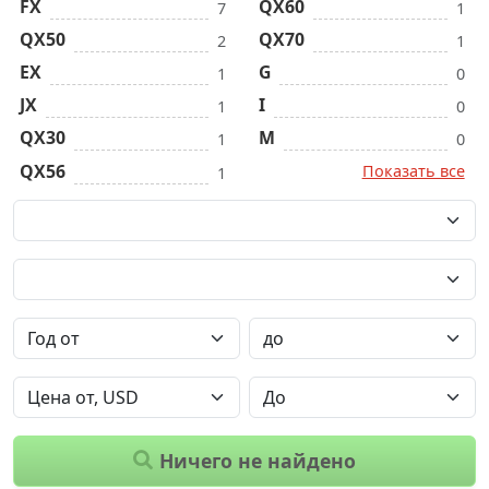
FX
QX60
7
1
QX50
QX70
2
1
EX
G
1
0
JX
I
1
0
QX30
M
1
0
QX56
Показать все
1
Ничего не найдено