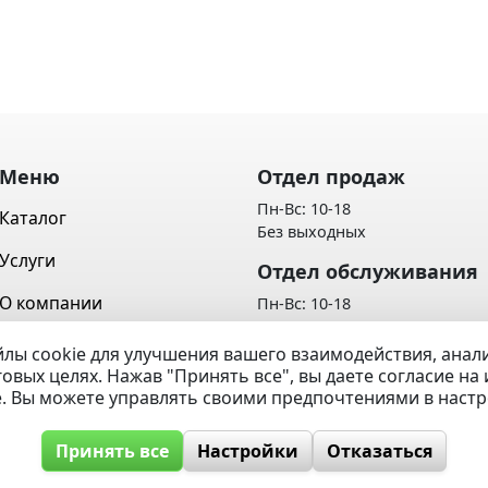
Меню
Отдел продаж
Пн-Вс: 10-18
Каталог
Без выходных
Услуги
Отдел обслуживания
О компании
Пн-Вс: 10-18
Без выходных
Контакты
лы cookie для улучшения вашего взаимодействия, ана
Политика обработки персон
говых целях. Нажав "Принять все", вы даете согласие н
Вопрос / Ответ
данных
e. Вы можете управлять своими предпочтениями в наст
Принять все
Настройки
Отказаться