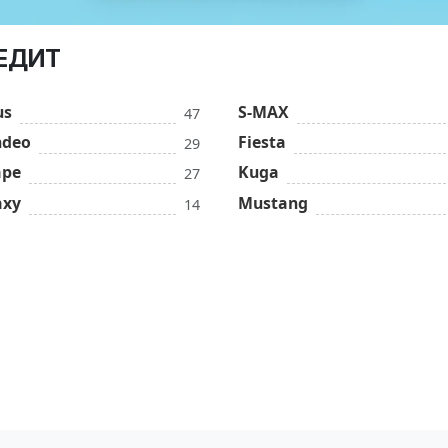
РЕДИТ
us
S-MAX
47
deo
Fiesta
29
ape
Kuga
27
axy
Mustang
14