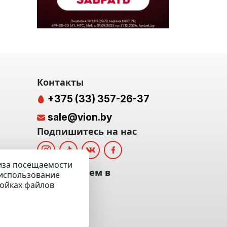
Контакты
+375 (33) 357-26-37
sale@vion.by
Подпишитесь на нас
лиза посещаемости
альных
Мы отвечаем в
а использование
ройках файлов