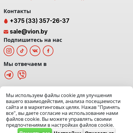
Контакты
+375 (33) 357-26-37
sale@vion.by
Подпишитесь на нас
Мы отвечаем в
г. Минск, ТЦ «Паркинг» Ул. Куйбышева 40
Мы используем файлы cookie для улучшения
(Офис: 5 этаж | Осмотр авто: 5 этаж)
вашего взаимодействия, анализа посещаемости
сайта и в маркетинговых целях. Нажав "Принять
Посмотреть на карте
все", вы даете согласие на использование нами
файлов cookie. Вы можете управлять своими
© 2020 — 2026 VION.BY — Продажа, выкуп и обмен | УНП
предпочтениями в настройках файлов cookie.
192961100 |
Эвакуатор Минск