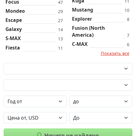
Kuga
11
Focus
47
Mustang
10
Mondeo
29
Explorer
8
Escape
27
Fusion (North
Galaxy
14
America)
7
S-MAX
13
C-MAX
6
Fiesta
11
Показать все
Ничего не найдено