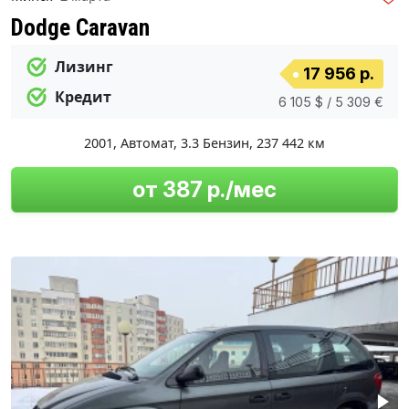
Dodge Caravan
Лизинг
17 956 р.
Кредит
6 105 $ / 5 309 €
2001
,
Автомат
,
3.3 Бензин
,
237 442 км
от 387 р./мес