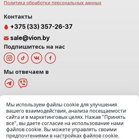
Политика обработки персональных данных
Контакты
+375 (33) 357-26-37
sale@vion.by
Подпишитесь на нас
Мы отвечаем в
г. Минск, ТЦ «Паркинг» Ул. Куйбышева 40
Мы используем файлы cookie для улучшения
(Офис: 5 этаж | Осмотр авто: 5 этаж)
вашего взаимодействия, анализа посещаемости
сайта и в маркетинговых целях. Нажав "Принять
Посмотреть на карте
все", вы даете согласие на использование нами
файлов cookie. Вы можете управлять своими
© 2020 — 2026 VION.BY — Продажа, выкуп и обмен | УНП
предпочтениями в настройках файлов cookie.
192961100 |
Эвакуатор Минск