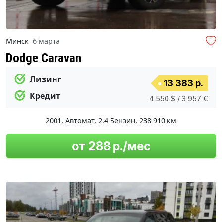
Минск
6 марта
Dodge Caravan
Лизинг
13 383 р.
Кредит
4 550 $ / 3 957 €
2001
,
Автомат
,
2.4 Бензин
,
238 910 км
от 288 р./мес