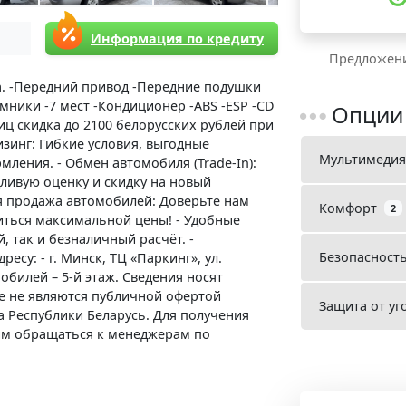
Информация по кредиту
Предложени
а. -Передний привод -Передние подушки
мники -7 мест -Кондиционер -ABS -ESP -CD
Опции
ц скидка до 2100 белорусских рублей при
Лизинг: Гибкие условия, выгодные
Мультимедия
ления. - Обмен автомобиля (Trade-In):
ливую оценку и скидку на новый
я продажа автомобилей: Доверьте нам
Комфорт
2
иться максимальной цены! - Удобные
 так и безналичный расчёт. -
Безопасност
есу: - г. Минск, ТЦ «Паркинг», ул.
обилей – 5-й этаж. Сведения носят
е не являются публичной офертой
Защита от уг
кса Республики Беларусь. Для получения
м обращаться к менеджерам по