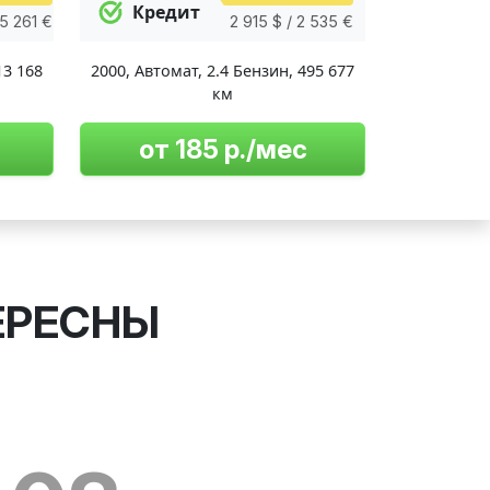
Кредит
 5 261 €
2 915 $ / 2 535 €
13 168
2000
,
Автомат
,
2.4 Бензин
,
495 677
км
от 185 р./мес
ЕРЕСНЫ