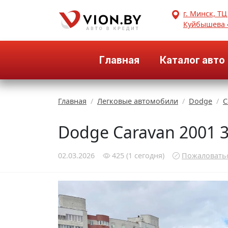
г. Минск, ТЦ
Куйбышева 
Главная
Каталог авто
Главная
Легковые автомобили
Dodge
C
Dodge Caravan 2001 
02.03.2026
425
(1
сегодня
)
Пожаловать