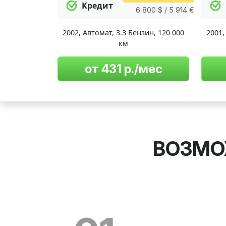
Кредит
6 800 $ / 5 914 €
2002
,
Автомат
,
3.3 Бензин
,
120 000
2001
км
от 431 р./мес
ВОЗМО