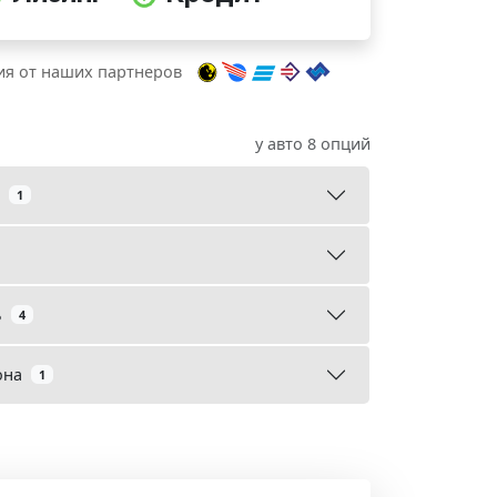
я от наших партнеров
у авто 8 опций
1
ь
4
она
1