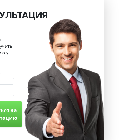
УЛЬТАЦИЯ
ы
учить
ию у
ься на
ьтацию