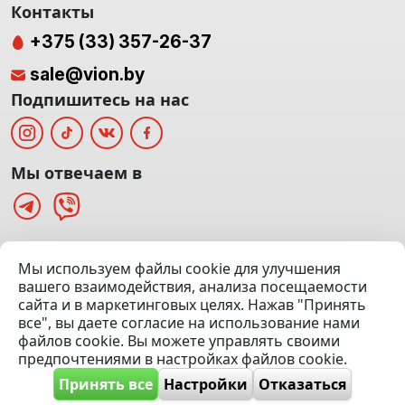
Контакты
+375 (33) 357-26-37
sale@vion.by
Подпишитесь на нас
Мы отвечаем в
г. Минск, ТЦ «Паркинг» Ул. Куйбышева 40
Мы используем файлы cookie для улучшения
(Офис: 5 этаж | Осмотр авто: 5 этаж)
вашего взаимодействия, анализа посещаемости
сайта и в маркетинговых целях. Нажав "Принять
Посмотреть на карте
все", вы даете согласие на использование нами
файлов cookie. Вы можете управлять своими
© 2020 — 2026 VION.BY — Продажа, выкуп и обмен | УНП
предпочтениями в настройках файлов cookie.
192961100 |
Эвакуатор Минск
Принять все
Настройки
Отказаться