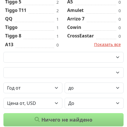
Tiggo 5
A5
2
0
Tiggo T11
Amulet
2
0
QQ
Arrizo 7
1
0
Tiggo
Cowin
1
0
Tiggo 8
CrossEastar
1
0
A13
Показать все
0
Ничего не найдено