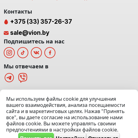
Контакты
+375 (33) 357-26-37
sale@vion.by
Подпишитесь на нас
Мы отвечаем в
г. Минск, ТЦ «Паркинг» Ул. Куйбышева 40
Мы используем файлы cookie для улучшения
(Офис: 5 этаж | Осмотр авто: 5 этаж)
вашего взаимодействия, анализа посещаемости
сайта и в маркетинговых целях. Нажав "Принять
Посмотреть на карте
все", вы даете согласие на использование нами
файлов cookie. Вы можете управлять своими
© 2020 — 2026 VION.BY — Продажа, выкуп и обмен | УНП
предпочтениями в настройках файлов cookie.
192961100 |
Эвакуатор Минск