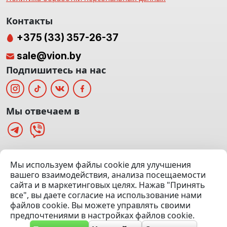
Контакты
+375 (33) 357-26-37
sale@vion.by
Подпишитесь на нас
Мы отвечаем в
г. Минск, ТЦ «Паркинг» Ул. Куйбышева 40
Мы используем файлы cookie для улучшения
(Офис: 5 этаж | Осмотр авто: 5 этаж)
вашего взаимодействия, анализа посещаемости
сайта и в маркетинговых целях. Нажав "Принять
Посмотреть на карте
все", вы даете согласие на использование нами
файлов cookie. Вы можете управлять своими
© 2020 — 2026 VION.BY — Продажа, выкуп и обмен | УНП
предпочтениями в настройках файлов cookie.
192961100 |
Эвакуатор Минск