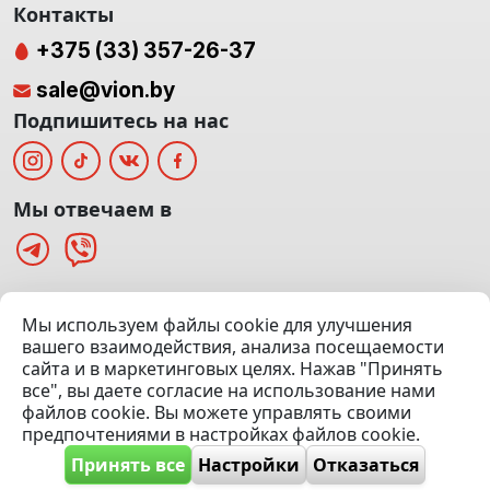
Контакты
+375 (33) 357-26-37
sale@vion.by
Подпишитесь на нас
Мы отвечаем в
г. Минск, ТЦ «Паркинг» Ул. Куйбышева 40
Мы используем файлы cookie для улучшения
(Офис: 5 этаж | Осмотр авто: 5 этаж)
вашего взаимодействия, анализа посещаемости
сайта и в маркетинговых целях. Нажав "Принять
Посмотреть на карте
все", вы даете согласие на использование нами
файлов cookie. Вы можете управлять своими
© 2020 — 2026 VION.BY — Продажа, выкуп и обмен | УНП
предпочтениями в настройках файлов cookie.
192961100 |
Эвакуатор Минск
Принять все
Настройки
Отказаться