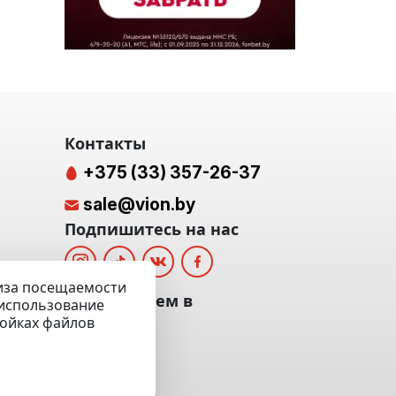
Контакты
+375 (33) 357-26-37
sale@vion.by
Подпишитесь на нас
лиза посещаемости
альных
Мы отвечаем в
а использование
ройках файлов