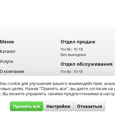
Меню
Отдел продаж
Пн-Вс: 10-18
Каталог
Без выходных
Услуги
Отдел обслуживания
О компании
Пн-Вс: 10-18
Без выходных
Контакты
лы cookie для улучшения вашего взаимодействия, ана
Политика обработки персон
говых целях. Нажав "Принять все", вы даете согласие н
Вопрос / Ответ
данных
e. Вы можете управлять своими предпочтениями в наст
Принять все
Настройки
Отказаться