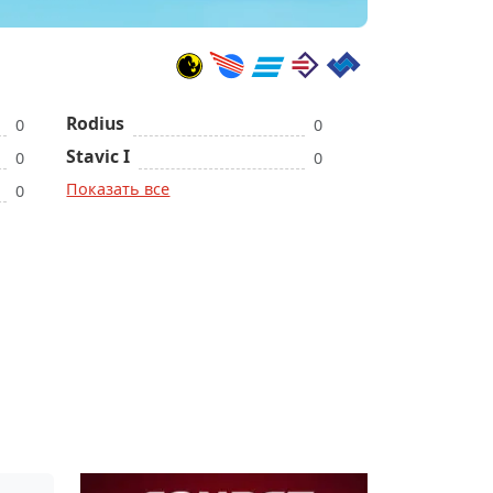
Rodius
0
0
Stavic I
0
0
Показать все
0