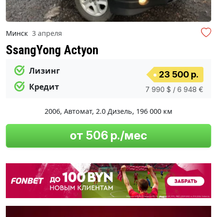
Минск
3 апреля
SsangYong Actyon
Лизинг
23 500 р.
Кредит
7 990 $ / 6 948 €
2006
,
Автомат
,
2.0 Дизель
,
196 000 км
от 506 р./мес