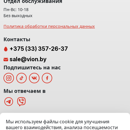
Отдел обслуживания
Пн-Вс: 10-18
Без выходных
Политика обработки персональных данных
Контакты
+375 (33) 357-26-37
sale@vion.by
Подпишитесь на нас
Мы отвечаем в
г. Минск, ТЦ «Паркинг» Ул. Куйбышева 40
Мы используем файлы cookie для улучшения
(Офис: 5 этаж | Осмотр авто: 5 этаж)
вашего взаимодействия, анализа посещаемости