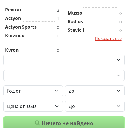
Rexton
2
Musso
0
Actyon
1
Rodius
0
Actyon Sports
0
Stavic I
0
Korando
0
Показать все
Kyron
0
Ничего не найдено