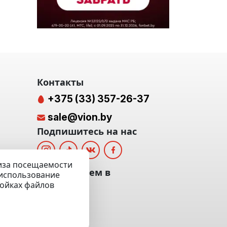
Контакты
+375 (33) 357-26-37
sale@vion.by
Подпишитесь на нас
лиза посещаемости
альных
Мы отвечаем в
а использование
ройках файлов