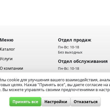
Меню
Отдел продаж
Пн-Вс: 10-18
Каталог
Без выходных
Услуги
Отдел обслуживания
О компании
Пн-Вс: 10-18
Без выходных
Контакты
лы cookie для улучшения вашего взаимодействия, ана
Политика обработки персон
говых целях. Нажав "Принять все", вы даете согласие н
Вопрос / Ответ
данных
e. Вы можете управлять своими предпочтениями в наст
Принять все
Настройки
Отказаться