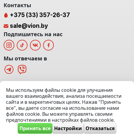
Контакты
+375 (33) 357-26-37
sale@vion.by
Подпишитесь на нас
Мы отвечаем в
г. Минск, ТЦ «Паркинг» Ул. Куйбышева 40
Мы используем файлы cookie для улучшения
(Офис: 5 этаж | Осмотр авто: 5 этаж)
вашего взаимодействия, анализа посещаемости
сайта и в маркетинговых целях. Нажав "Принять
Посмотреть на карте
все", вы даете согласие на использование нами
файлов cookie. Вы можете управлять своими
© 2020 — 2026 VION.BY — Продажа, выкуп и обмен | УНП
предпочтениями в настройках файлов cookie.
192961100 |
Эвакуатор Минск
Принять все
Настройки
Отказаться