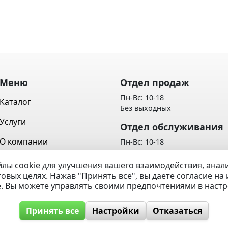
Меню
Отдел продаж
Пн-Вс: 10-18
Каталог
Без выходных
Услуги
Отдел обслуживания
О компании
Пн-Вс: 10-18
Без выходных
Контакты
лы cookie для улучшения вашего взаимодействия, ана
Политика обработки персон
говых целях. Нажав "Принять все", вы даете согласие н
Вопрос / Ответ
данных
e. Вы можете управлять своими предпочтениями в наст
Принять все
Настройки
Отказаться