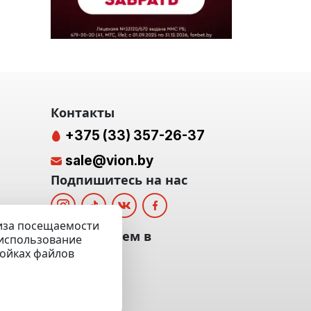
Контакты
+375 (33) 357-26-37
sale@vion.by
Подпишитесь на нас
лиза посещаемости
альных
Мы отвечаем в
а использование
ройках файлов