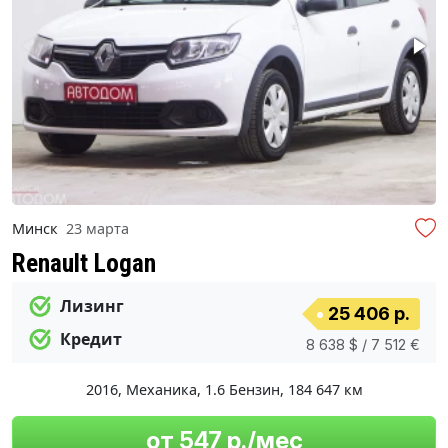
Минск
23 марта
Renault Logan
Лизинг
25 406 р.
Кредит
8 638 $ / 7 512 €
2016
,
Механика
,
1.6 Бензин
,
184 647 км
от 547 р./мес