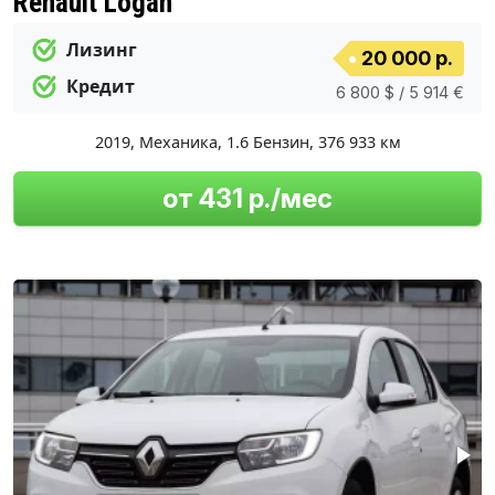
Renault Logan
Лизинг
20 000 р.
Кредит
6 800 $ / 5 914 €
2019
,
Механика
,
1.6 Бензин
,
376 933 км
от 431 р./мес