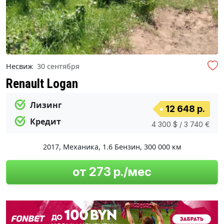
Несвиж
30 сентября
Renault Logan
Лизинг
12 648 р.
Кредит
4 300 $ / 3 740 €
2017
,
Механика
,
1.6 Бензин
,
300 000 км
от 273 р./мес