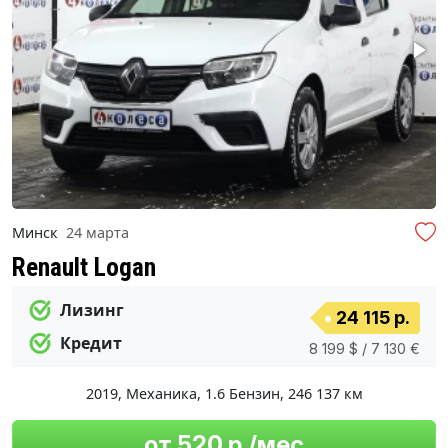
Минск
24 марта
Renault Logan
Лизинг
24 115 р.
Кредит
8 199 $ / 7 130 €
2019
,
Механика
,
1.6 Бензин
,
246 137 км
от 520 р./мес