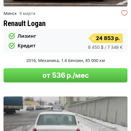
Минск
9 марта
Renault Logan
Лизинг
24 853 р.
Кредит
8 450 $ / 7 348 €
2016
,
Механика
,
1.6 Бензин
,
85 000 км
от 536 р./мес