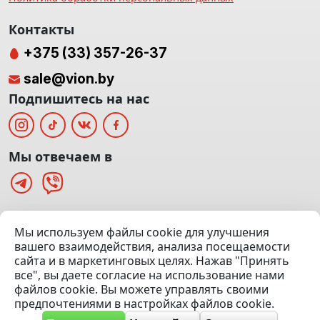
Контакты
+375 (33) 357-26-37
sale@vion.by
Подпишитесь на нас
Мы отвечаем в
г. Минск, ТЦ «Паркинг» Ул. Куйбышева 40
Мы используем файлы cookie для улучшения
(Офис: 5 этаж | Осмотр авто: 5 этаж)
вашего взаимодействия, анализа посещаемости
сайта и в маркетинговых целях. Нажав "Принять
Посмотреть на карте
все", вы даете согласие на использование нами
файлов cookie. Вы можете управлять своими
© 2020 — 2026 VION.BY — Продажа, выкуп и обмен | УНП
предпочтениями в настройках файлов cookie.
192961100 |
Эвакуатор Минск