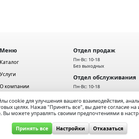
Меню
Отдел продаж
Пн-Вс: 10-18
Каталог
Без выходных
Услуги
Отдел обслуживания
О компании
Пн-Вс: 10-18
Без выходных
Контакты
лы cookie для улучшения вашего взаимодействия, ана
Политика обработки персон
говых целях. Нажав "Принять все", вы даете согласие н
Вопрос / Ответ
данных
e. Вы можете управлять своими предпочтениями в наст
Принять все
Настройки
Отказаться