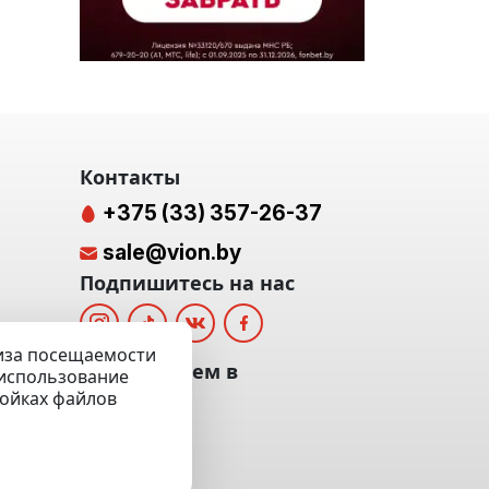
Контакты
+375 (33) 357-26-37
sale@vion.by
Подпишитесь на нас
лиза посещаемости
альных
Мы отвечаем в
а использование
ройках файлов