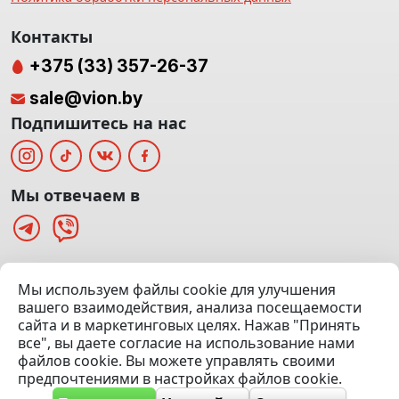
Контакты
+375 (33) 357-26-37
sale@vion.by
Подпишитесь на нас
Мы отвечаем в
г. Минск, ТЦ «Паркинг» Ул. Куйбышева 40
Мы используем файлы cookie для улучшения
(Офис: 5 этаж | Осмотр авто: 5 этаж)
вашего взаимодействия, анализа посещаемости
сайта и в маркетинговых целях. Нажав "Принять
Посмотреть на карте
все", вы даете согласие на использование нами
файлов cookie. Вы можете управлять своими
© 2020 — 2026 VION.BY — Продажа, выкуп и обмен | УНП
предпочтениями в настройках файлов cookie.
192961100 |
Эвакуатор Минск