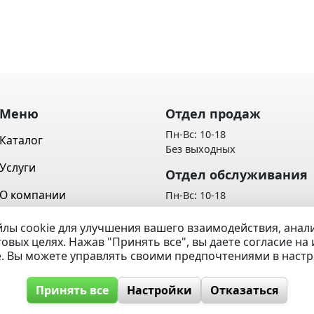
Меню
Отдел продаж
Пн-Вс: 10-18
Каталог
Без выходных
Услуги
Отдел обслуживания
О компании
Пн-Вс: 10-18
Без выходных
Контакты
лы cookie для улучшения вашего взаимодействия, ана
Политика обработки персон
говых целях. Нажав "Принять все", вы даете согласие н
Вопрос / Ответ
данных
e. Вы можете управлять своими предпочтениями в наст
Принять все
Настройки
Отказаться