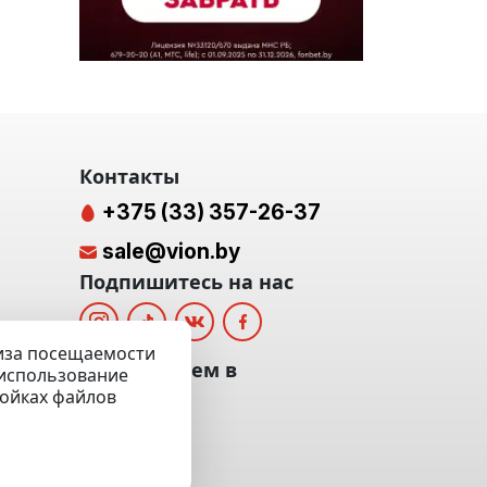
Контакты
+375 (33) 357-26-37
sale@vion.by
Подпишитесь на нас
лиза посещаемости
альных
Мы отвечаем в
а использование
ройках файлов