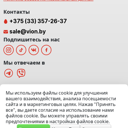
Контакты
+375 (33) 357-26-37
sale@vion.by
Подпишитесь на нас
Мы отвечаем в
г. Минск, ТЦ «Паркинг» Ул. Куйбышева 40
Мы используем файлы cookie для улучшения
(Офис: 5 этаж | Осмотр авто: 5 этаж)
вашего взаимодействия, анализа посещаемости
сайта и в маркетинговых целях. Нажав "Принять
Посмотреть на карте
все", вы даете согласие на использование нами
файлов cookie. Вы можете управлять своими
© 2020 — 2026 VION.BY — Продажа, выкуп и обмен | УНП
предпочтениями в настройках файлов cookie.
192961100 |
Эвакуатор Минск