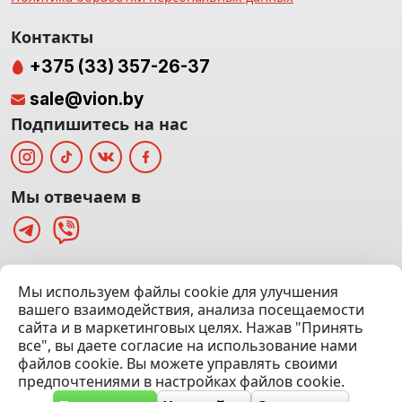
Контакты
+375 (33) 357-26-37
sale@vion.by
Подпишитесь на нас
Мы отвечаем в
г. Минск, ТЦ «Паркинг» Ул. Куйбышева 40
Мы используем файлы cookie для улучшения
(Офис: 5 этаж | Осмотр авто: 5 этаж)
вашего взаимодействия, анализа посещаемости
сайта и в маркетинговых целях. Нажав "Принять
Посмотреть на карте
все", вы даете согласие на использование нами
файлов cookie. Вы можете управлять своими
© 2020 — 2026 VION.BY — Продажа, выкуп и обмен | УНП
предпочтениями в настройках файлов cookie.
192961100 |
Эвакуатор Минск