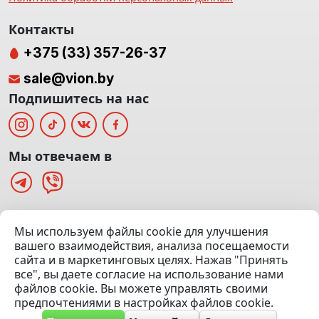
Контакты
+375 (33) 357-26-37
sale@vion.by
Подпишитесь на нас
Мы отвечаем в
г. Минск, ТЦ «Паркинг» Ул. Куйбышева 40
Мы используем файлы cookie для улучшения
(Офис: 5 этаж | Осмотр авто: 5 этаж)
вашего взаимодействия, анализа посещаемости
сайта и в маркетинговых целях. Нажав "Принять
Посмотреть на карте
все", вы даете согласие на использование нами
файлов cookie. Вы можете управлять своими
© 2020 — 2026 VION.BY — Продажа, выкуп и обмен | УНП
предпочтениями в настройках файлов cookie.
192961100 |
Эвакуатор Минск