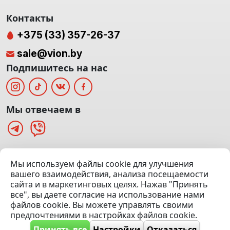
Контакты
+375 (33) 357-26-37
sale@vion.by
Подпишитесь на нас
Мы отвечаем в
г. Минск, ТЦ «Паркинг» Ул. Куйбышева 40
Мы используем файлы cookie для улучшения
(Офис: 5 этаж | Осмотр авто: 5 этаж)
вашего взаимодействия, анализа посещаемости
сайта и в маркетинговых целях. Нажав "Принять
Посмотреть на карте
все", вы даете согласие на использование нами
файлов cookie. Вы можете управлять своими
© 2020 — 2026 VION.BY — Продажа, выкуп и обмен | УНП
предпочтениями в настройках файлов cookie.
192961100 |
Эвакуатор Минск
Принять все
Настройки
Отказаться