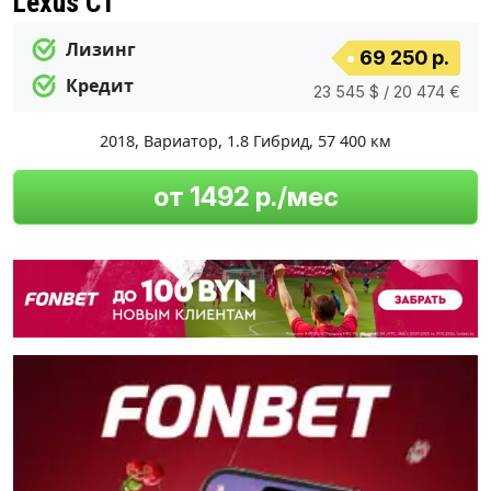
Lexus CT
Лизинг
69 250 р.
Кредит
23 545 $ / 20 474 €
2018
,
Вариатор
,
1.8 Гибрид
,
57 400 км
от 1492 р./мес